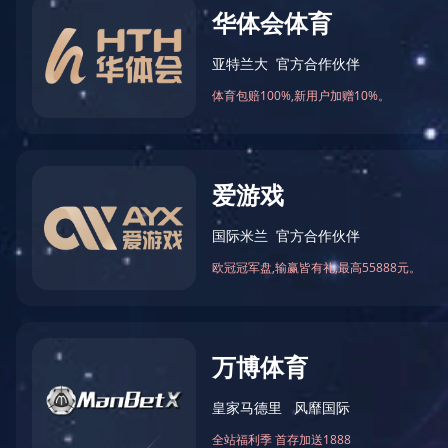
辣椒去把机
线椒去把机
小米椒去把机
青椒去把机
海椒去把机
朝天椒去把
杀青机
茶叶杀青机
蔬菜杀青机
菊花杀青机
桑叶杀青机
金银花杀青机
客户案例
浏览全部案例
网带烘干机
热泵烘干房
冷冻干燥机
垃圾分选线
微波设备
辣椒
你好，欢迎访问国信机械官网！
135-2355-0885
24小时服务热线:
技术驱动创新发展
专注高效环保烘干设备领域
星空(中国)xingkong·官方网站
产品中心
客户案例
视听中心
国信视频
国信图库
服务支持
技术支持
售后服务