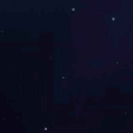
视听中心
国信视频
国信图库
服务支持
技术支持
售后服务
关于国信
国信实力
星空(中国)xingkong·官方网站
新闻动态
联系我们
联系我们
邮箱：guoxinjixie88@163.com