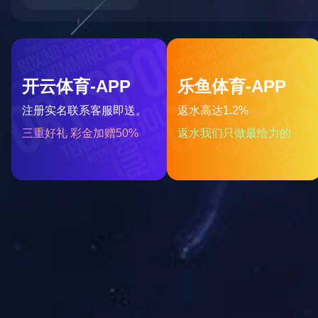
关于国信
国信实力
星空(中国)xingkong·官方网站
新闻动态
联系我们
国信视频
视听结合，全方位展示国信
当前位置：
星空(中国)xingkong·官方网站
视听中心
国信视频
宣传视频
全部视频
案例视频
产品视频
宣传视频
发货视频
57秒
辣椒烘干房
44秒
玉米微波烘干机
34秒
芝麻微波烘干机