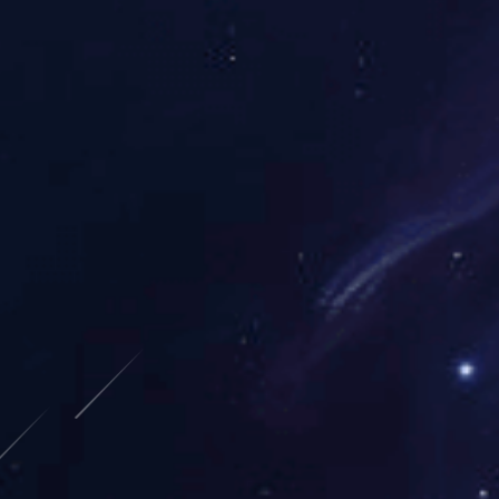
79秒
太子参烘干机
26秒
草莓烘干房
30秒
北京红辣椒烘干房
45秒
红提烘干房
36秒
药材烘干机
26秒
皇竹草烘干机
秒
黄蜀葵烘干机