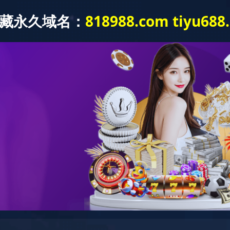
ong·官方网站
菊花网星空(中国)xingkong·官方网站
陈皮网星空(中国)
泵烘干房
空气能菌菇热泵烘干房
空气能菊花热泵烘干房
机
果蔬真空冷冻干燥机
肉类真空冷冻干燥机
—人工分拣台
垃圾分选线——链板给料机
垃圾分选线——打包
烘干加工设备
粮食类微波烘干加工设备
植物类微波烘干加工设