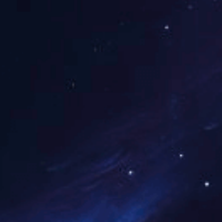
42秒
白瓜子烘干机
71秒
水果冷冻机
1
2
3
4
5
6
7
8
60000
㎡
现代化工业加工房
30000
㎡
产品体验中心
100
+
技术工程师团队
20
年